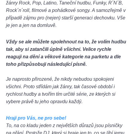
žánry Rock, Pop, Latino, Taneční hudbu, Funky, R´N´B,
Rock´n´roll, filmové a pohádkové songy. A samozřejmě v
případě zájmu pro (nejen) starší generaci dechovku. Vše
je jen a jen na domluvě.
Vždy se ale můžete spolehnout na to, že volím hudbu
tak, aby si zatančili úplně všichni. Velice rychle
reaguji na dění a věkové kategorie na parketu a dle
toho přizpůsobuji následující písně.
Je naprosto přirozené, že nikdy nebudou spokojeni
všichni. Proto střídám jak žánry, tak časové období i
rychlost hudby a tvořím tím určité série, ze kterých si
vybere právě tu jeho opravdu každý.
Hraji pro Vás, ne pro sebe!
To, na co kladu jeden z největších důrazů jsou písničky
na přání. Protože DJ, který si hraje jen to, co se líbí jemu