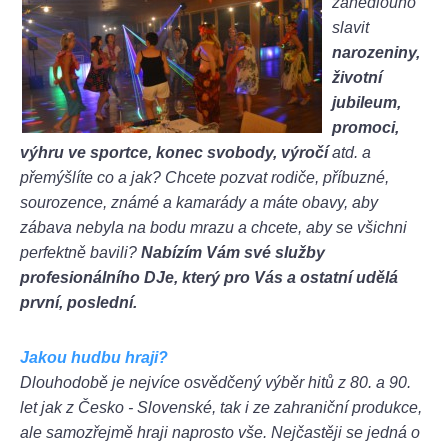
zanedlouho
slavit
narozeniny,
životní
jubileum,
promoci,
výhru ve sportce, konec svobody, výročí
atd. a
přemýšlíte co a jak? Chcete pozvat rodiče, příbuzné,
sourozence, známé a kamarády a máte obavy, aby
zábava nebyla na bodu mrazu a chcete, aby se všichni
perfektně bavili?
Nabízím Vám své služby
profesionálního DJe, který pro Vás a ostatní udělá
první, poslední.
Jakou hudbu hraji?
Dlouhodobě je nejvíce osvědčený výběr hitů z 80. a 90.
let jak z Česko - Slovenské, tak i ze zahraniční produkce,
ale samozřejmě hraji naprosto vše. Nejčastěji se jedná o