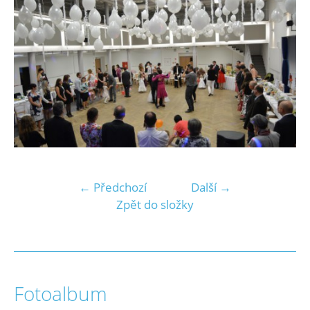
← Předchozí
Další →
Zpět do složky
Fotoalbum