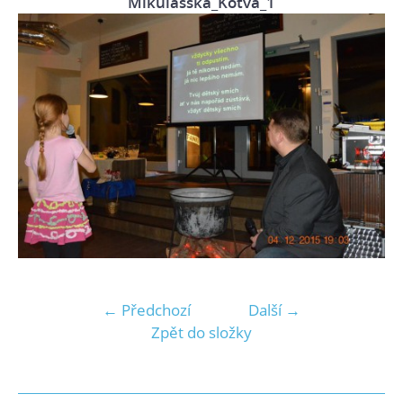
Mikulasska_Kotva_1
← Předchozí
Další →
Zpět do složky